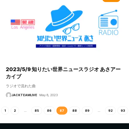
2023/5/9 知りたい世界ニュースラジオ あさアー
カイブ
ラジオで流れた曲
JACKTEAMLIVE
May 8, 2023
1
2
…
85
86
87
88
89
…
92
93